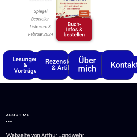
Spiegel
Bestseller-
Buch-
Liste vom 3.
Infos &
bestellen
Februar 2024
Lesungen
Über
Rezensionen
Kontak
&
mich
& Artikel
Vorträge
ABOUT ME
Webseite von Arthur Landwehr